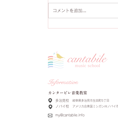
コメントを追加…
第５回発表会 終演報告
Information
​カンタービレ音楽教室
多治見校
岐阜県多治見市生田町5丁目
ノバイ校
アメリカ合衆国ミシガン州ノバイ
my@cantabile.info