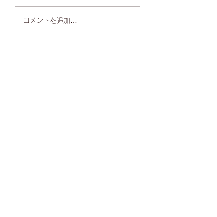
春の入会キャンペ
コンクール審査を行い
コメントを追加…
ました
Information
​カンタービレ音楽教室
多治見校
岐阜県多治見市生田町5丁目
ノバイ校
アメリカ合衆国ミシガン州ノバイ市
my@cantabile.info
​営業時間：9:00〜19:00
​定休日：日・祝
Contact