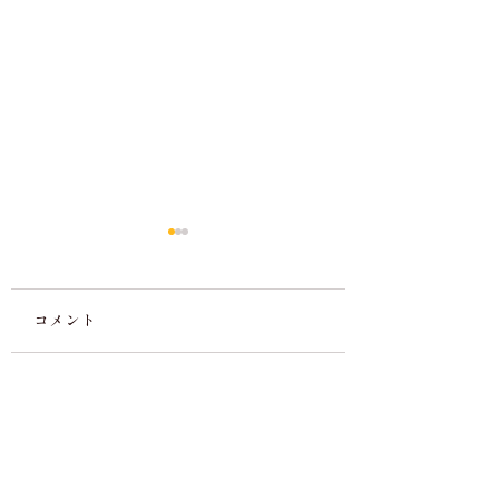
コメント
春の入会キャンペ
コンクール審査を行い
コメントを追加…
ました