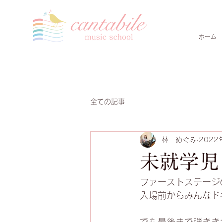
ホーム
全ての記事
林 めぐみ
2022
未就学児
ファーストステージ
入場前からみんなド