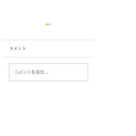
コメント
春の入会キャンペ
コンクール審査を行い
コメントを追加…
ました