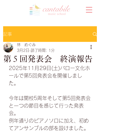
記事
林 めぐみ
3月2日
読了時間: 1分
第５回発表会 終演報告
2025年11月29日(土)バロー文化ホ
ールで第5回発表会を開催しまし
た。
今年は開校5周年そして第5回発表会
と一つの節目を感じて行った発表
会。
例年通りのピアノソロに加え、初め
てアンサンブルの部を設けました。