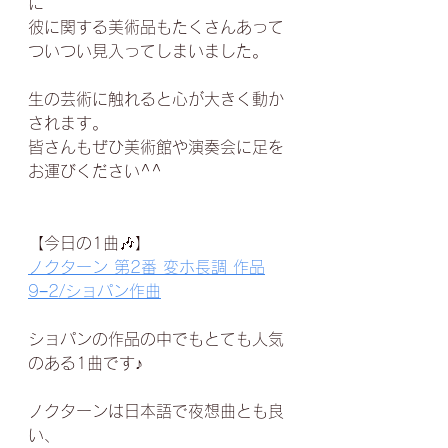
に
彼に関する美術品もたくさんあって
ついつい見入ってしまいました。
生の芸術に触れると心が大きく動か
されます。
皆さんもぜひ美術館や演奏会に足を
お運びください^^
【今日の1曲🎶】
ノクターン 第2番 変ホ長調 作品
9−2
/ショパン作曲
ショパンの作品の中でもとても人気
のある1曲です♪
ノクターンは日本語で夜想曲とも良
い、