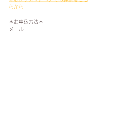
らから
＊お申込方法＊
メール　
megumicantabile.pf@gmail.com 
お電話　050-3568-0049
お気軽にお問い合わせくださいませ♪
すべて表示
最新記事