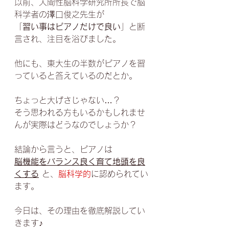
以前、人間性脳科学研究所所長で脳
科学者の澤口俊之先生が
「
習い事はピアノだけで良い
」と断
言され、注目を浴びました。
他にも、東大生の半数がピアノを習
っていると答えているのだとか。
ちょっと大げさじゃない…？
そう思われる方もいるかもしれませ
んが実際はどうなのでしょうか？
結論から言うと、ピアノは
脳機能をバランス良く育て地頭を良
くする
と、
脳科学的
に
認められてい
ます。
今日は、その理由を徹底解説してい
きます♪