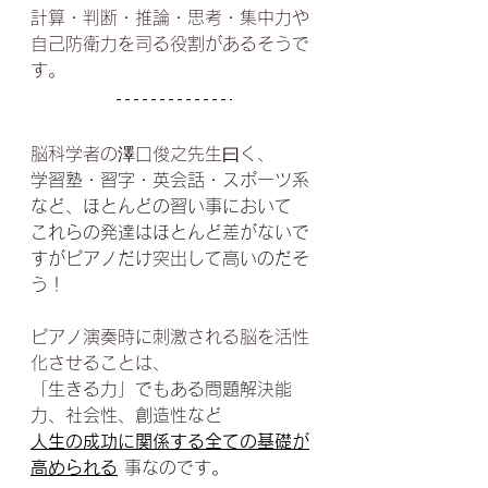
計算・判断・推論・思考・集中力や
自己防衛力を司る役割があるそうで
す。
脳科学者の澤口俊之先生曰く、
学習塾・習字・英会話・スポーツ系
など、ほとんどの習い事において
これらの発達はほとんど差がないで
すがピアノだけ突出して高いのだそ
う！
ピアノ演奏時に刺激される脳を活性
化させることは、
「生きる力」でもある問題解決能
力、社会性、創造性など
人生の成功に関係する全ての基礎が
高められる
 事なのです。