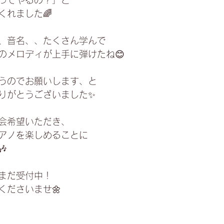
ってやるの？」と﻿
れました🌈﻿
、音名、、たくさん学んで﻿
メロディが上手に弾けたね😊﻿
うのでお願いします、と﻿
りがとうございました✨﻿
会希望いただき、﻿
アノを楽しめることに﻿
﻿
まだ受付中！﻿
ださいませ🌼﻿